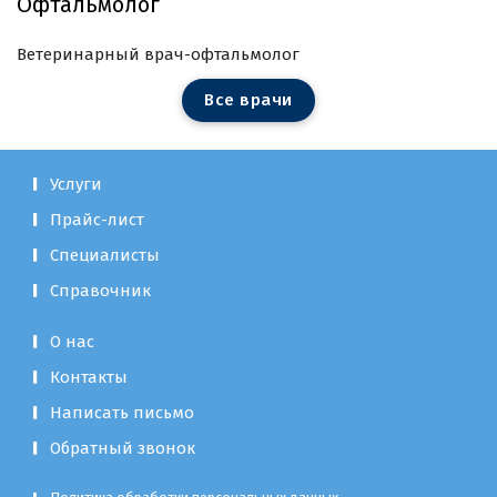
Офтальмолог
Ветеринарный врач-офтальмолог
В
с
е
в
р
а
ч
и
Услуги
Прайс-лист
Специалисты
Справочник
О нас
Контакты
Написать письмо
Обратный звонок