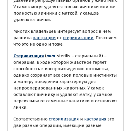
удаление репродуктивных органов у животных.
У самок могут удалятся только яичники или же
полностью яичники с маткой. У самцов
удаляются яички.
Многих владельцев интересует вопрос в чем
разница
кастрации
от
стерилизации
. Поясняем,
что это не одно и тоже.
Стерилизация
(
лат
. sterilis – стерильный) –
операция, в ходе которой животное теряет
способность к воспроизведению потомства,
однако сохраняет все свои половые инстинкты
и манеру поведения характерную для
непрооперированных животных. У самок
оставляют яичнику и удаляют матку, у самцов
перевязывают семенные канатики и оставляют
яички.
Соответственно
стерилизация
и
кастрация
это
две разные операции, имеющие разные