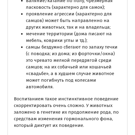
валяние/катание по полу, чрезмерная
ласковость (характерно для самок);
проявление агрессии (характерно для
самцов) может быть направленно на
других животных, так и на владельца;
мечение территории (дома писают на
мебель, коврики углы и тд.);
самцы бездумно сбегают по запаху течки
(с поводка; из дома; из форточки/окна)
это чревато мелкой передрягой среди
самцов; на их собачьей или кошачьей
«свадьбе», а в худшем случае животное
может погибнуть под колесами
автомобиля.
Воспитанием такое инстинктивное поведение
скорректировать очень сложно. У животных
заложено в генетике их продолжение рода, по
средствам изменения гормонального фона,
который диктует их поведение.