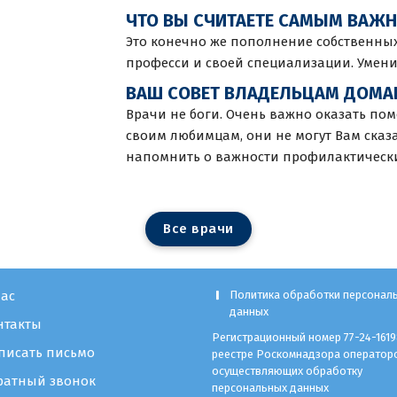
ЧТО ВЫ СЧИТАЕТЕ САМЫМ ВАЖН
Это конечно же пополнение собственных
професси и своей специализации. Умен
ВАШ СОВЕТ ВЛАДЕЛЬЦАМ ДОМА
Врачи не боги. Очень важно оказать по
своим любимцам, они не могут Вам сказат
напомнить о важности профилактически
В
с
е
в
р
а
ч
и
нас
Политика обработки персонал
данных
нтакты
Регистрационный номер 77-24-1619
писать письмо
реестре Роскомнадзора оператор
осуществляющих обработку
ратный звонок
персональных данных