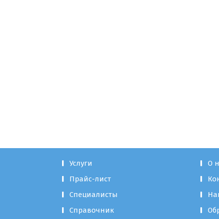
Услуги
О 
Прайс-лист
Ко
Специалисты
На
Справочник
Об