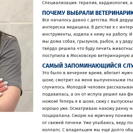
Специализация: терапия, кардиология, 
ПОЧЕМУ ВЫБРАЛИ ВЕТЕРИНАРИ
Все началось давно с детства. Мой дед
интересна медицина. В детстве я с инте
инструменты, ходила к нему на работу. 
мы дома собак, грызунов, рыбок, а у дед
твёрдо решила что буду лечить животных.
поступила в Московскую ветеринарную а
САМЫЙ ЗАПОМИНАЮЩИЙСЯ СЛУЧ
Это было в вечернее время, вбегает мужч
шоке, смотрит на меня выпученными гла
случилось. Молодой человек рассказывае
подавилась, а он от испуга решил как 
ножом! Теперь я в шоке, сижу с выпускн
хорошо уже. Осматриваю нахожу ранку н
поцарапана. Сморю на мужчину понимаю 
от свежей печени. Уже улыбаюсь, веду п
коллапс. С владельцем мы ещё долго общ