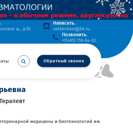
.
Написать.
инское ш., д.30.
vetkentavr@bk.ru.
Позвонить.
+7(495) 150-64-02.
на
О
б
р
а
т
н
ы
й
з
в
о
н
о
к
акты
рьевна
 Терапевт
ветеринарной медицины и биотехнологий им.