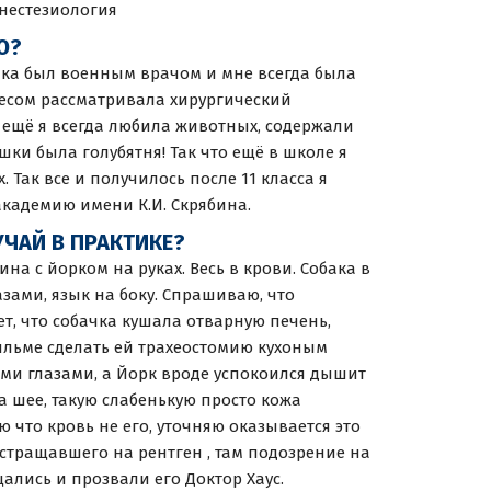
анестезиология
Ю?
ушка был военным врачом и мне всегда была
ресом рассматривала хирургический
И ещё я всегда любила животных, содержали
ушки была голубятня! Так что ещё в школе я
 Так все и получилось после 11 класса я
кадемию имени К.И. Скрябина.
АЙ В ПРАКТИКЕ?
ина с йорком на руках. Весь в крови. Собака в
зами, язык на боку. Спрашиваю, что
т, что собачка кушала отварную печень,
фильме сделать ей трахеостомию кухоным
ыми глазами, а Йорк вроде успокоился дышит
а шее, такую слабенькую просто кожа
что кровь не его, уточняю оказывается это
остращавшего на рентген , там подозрение на
ались и прозвали его Доктор Хаус.