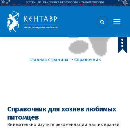
П
е
р
е
й
т
ВЕТЕРИНАРНАЯ КЛИНИКА ХИРУРГИИ, ТРАВМАТОЛОГИИ И
и
ИНТЕНСИВНОЙ ТЕРАПИИ
к
с
Главная страница
>
Справочник
о
д
е
р
ж
и
м
о
Справочник для хозяев любимых
м
питомцев
у
Внимательно изучите рекомендации наших врачей