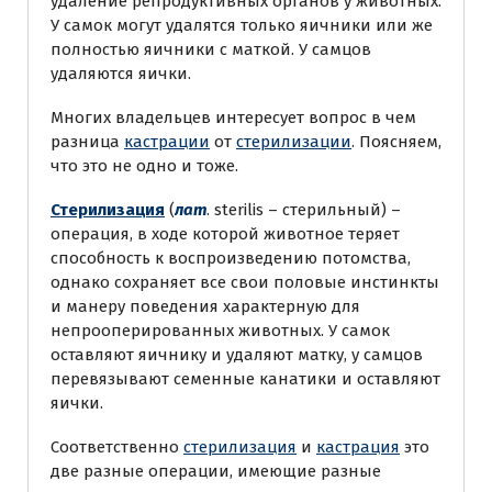
удаление репродуктивных органов у животных.
У самок могут удалятся только яичники или же
полностью яичники с маткой. У самцов
удаляются яички.
Многих владельцев интересует вопрос в чем
разница
кастрации
от
стерилизации
. Поясняем,
что это не одно и тоже.
Стерилизация
(
лат
. sterilis – стерильный) –
операция, в ходе которой животное теряет
способность к воспроизведению потомства,
однако сохраняет все свои половые инстинкты
и манеру поведения характерную для
непрооперированных животных. У самок
оставляют яичнику и удаляют матку, у самцов
перевязывают семенные канатики и оставляют
яички.
Соответственно
стерилизация
и
кастрация
это
две разные операции, имеющие разные