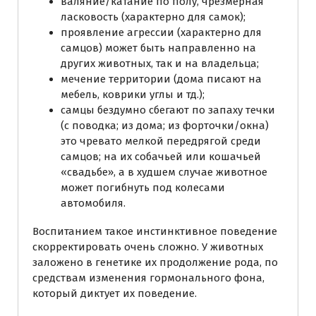
валяние/катание по полу, чрезмерная
ласковость (характерно для самок);
проявление агрессии (характерно для
самцов) может быть направленно на
других животных, так и на владельца;
мечение территории (дома писают на
мебель, коврики углы и тд.);
самцы бездумно сбегают по запаху течки
(с поводка; из дома; из форточки/окна)
это чревато мелкой передрягой среди
самцов; на их собачьей или кошачьей
«свадьбе», а в худшем случае животное
может погибнуть под колесами
автомобиля.
Воспитанием такое инстинктивное поведение
скорректировать очень сложно. У животных
заложено в генетике их продолжение рода, по
средствам изменения гормонального фона,
который диктует их поведение.