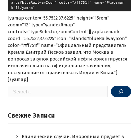
ands#blueRailwayIcon" color="#ff751f" name="Placemar
[yamap center=”55.7532,37.6225″ height=”15rem”
zoom=”12″ type=”yandex#map”
controls=”typeSelector;zoomControl”][yaplacemark
coord=”55.7532,37.6225″ icon=”islands#blueRailwayIcon”
color=”#ff751f” name=”Официальный представитель
Кремля Дмитрий Песков заявил, что Москва в
вопросах закупок российской нефти ориентируется
исключительно на официальные заявления,
поступившие от правительств Индии и Китая.”]
[/yamap]
Поиск
Свежие Записи
Клинический случай. Инородный предмет в