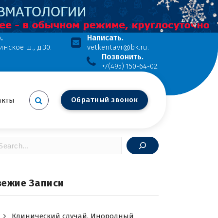
.
Написать.
инское ш., д.30.
vetkentavr@bk.ru.
Позвонить.
+7(495) 150-64-02.
О
б
р
а
т
н
ы
й
з
в
о
н
о
к
акты
оиск
вежие Записи
Клинический случай. Инородный