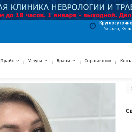
Круглосуточно
г. Москва, Курк
Главная страница
>
Участника
Прайс
Услуги
Врачи
Справочник
Конт
П
С