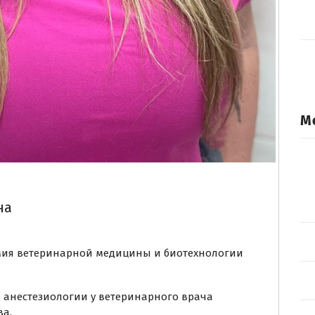
М
на
емия ветеринарной медицины и биотехнологии
о анестезиологии у ветеринарного врача
ва.