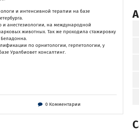
A
зиологи и интенсивной терапии на базе
тербурга.
ю и анестезиологии, на международной
парковых животных. Так же проходила стажировку
 Беладонна.
лификации по орнитологии, герпетологии, у
базе Уралбиовет консалтинг.
0 Комментарии
C